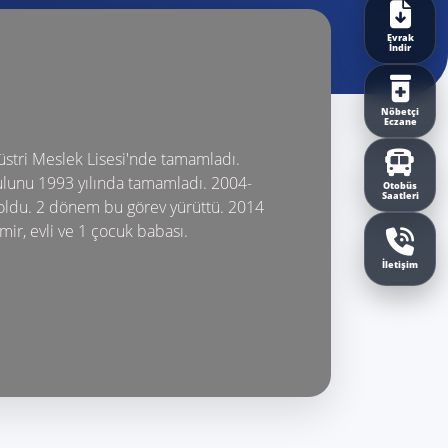
Evrak
İndir
Nöbetçi
Eczane
üstri Meslek Lisesi'nde tamamladı.
ulunu 1993 yılında tamamladı. 2004-
Otobüs
Saatleri
oldu. 2 dönem bu görev yürüttü. 2014
mir, evli ve 1 çocuk babası.
İletişim